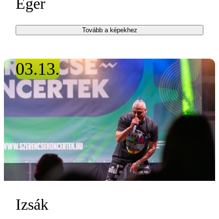
Eger
Tovább a képekhez
03.13.
Izsák