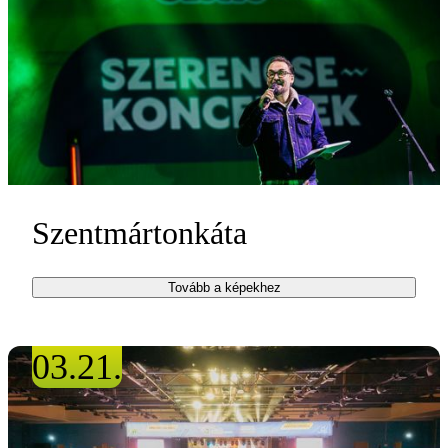
Szentmártonkáta
Tovább a képekhez
03.21.